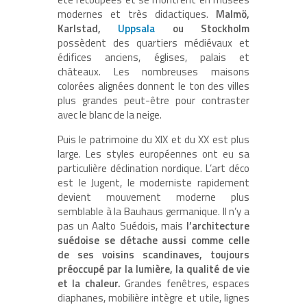
modernes et très didactiques.
Malmö,
Karlstad,
Uppsala
ou Stockholm
possèdent des quartiers médiévaux et
édifices anciens, églises, palais et
châteaux. Les nombreuses maisons
colorées alignées donnent le ton des villes
plus grandes peut-être pour contraster
avec le blanc de la neige.
Puis le patrimoine du XIX et du XX est plus
large. Les styles européennes ont eu sa
particulière déclination nordique. L’art déco
est le Jugent, le moderniste rapidement
devient mouvement moderne plus
semblable à la Bauhaus germanique. Il n’y a
pas un Aalto Suédois, mais
l’architecture
suédoise se détache aussi comme celle
de ses voisins scandinaves, toujours
préoccupé par la lumière, la qualité de vie
et la chaleur.
Grandes fenêtres, espaces
diaphanes, mobilière intègre et utile, lignes