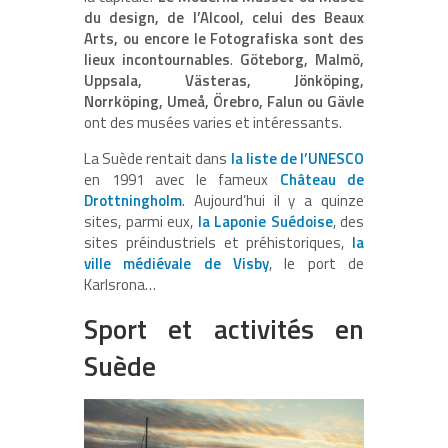
du design, de l’Alcool, celui des Beaux
Arts, ou encore le Fotografiska sont des
lieux incontournables
.
Göteborg, Malmö,
Uppsala, Västeras, Jönköping,
Norrköping, Umeå, Örebro, Falun ou Gävle
ont des musées varies et intéressants.
La Suède rentait dans
la liste de l’UNESCO
en 1991 avec le fameux
Château de
Drottningholm
. Aujourd’hui il y a quinze
sites, parmi eux,
la Laponie Suédoise
, des
sites préindustriels et préhistoriques,
la
ville médiévale de Visby
, le port de
Karlsrona…
Sport et activités en
Suède