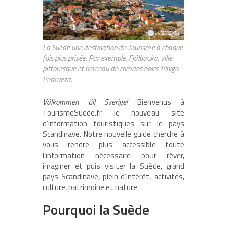
La Suède une destination de Tourisme à chaque
fois plus prisée. Par exemple, Fjälbacka, ville
pittoresque et berceau de romans noirs.©Iñigo
Pedrueza.
Välkommen till Sverige!
Bienvenus à
TourismeSuede.fr le nouveau site
d’information touristiques sur le pays
Scandinave. Notre nouvelle guide cherche à
vous rendre plus accessible toute
l’information nécessaire pour rêver,
imaginer et puis visiter la Suède, grand
pays Scandinave, plein d’intérêt, activités,
culture, patrimoine et nature.
Pourquoi la Suède