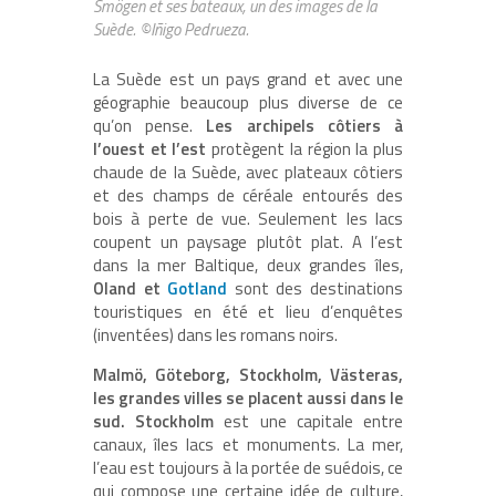
Smögen et ses bateaux, un des images de la
Suède. ©Iñigo Pedrueza.
La Suède est un pays grand et avec une
géographie beaucoup plus diverse de ce
qu’on pense.
Les archipels côtiers à
l’ouest et l’est
protègent la région la plus
chaude de la Suède, avec plateaux côtiers
et des champs de céréale entourés des
bois à perte de vue. Seulement les lacs
coupent un paysage plutôt plat. A l’est
dans la mer Baltique, deux grandes îles,
Oland et
Gotland
sont des destinations
touristiques en été et lieu d’enquêtes
(inventées) dans les romans noirs.
Malmö, Göteborg, Stockholm, Västeras,
les grandes villes se placent aussi dans le
sud. Stockholm
est une capitale entre
canaux, îles lacs et monuments. La mer,
l’eau est toujours à la portée de suédois, ce
qui compose une certaine idée de culture,