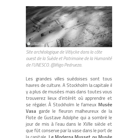
Site archéologique de Vitlycke dans la côte
ouest de la Suède et Patrimoine de la Humanité
de l’UNESCO. @Iñigo Pedrueza.
Les grandes villes suédoises sont tous
havres de culture. A Stockholm la capitale il
y a plus de musées mais dans toutes vous
trouverez lieux d’intérêt où apprendre et
se régaler. À Stockholm le fameux
Musée
Vasa
garde le fleuron malheureux de la
Flote de Gustave Adolphe qui a sombré le
jour de mis à l’eau dans le XVIIe siècle et
que fût conserve par la vase dans le port de
la capitale.
Le Moderna Musset ou Musée