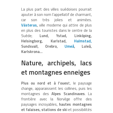
La plus part des villes suédoises pourrait
ajouter à son nom l’appellatif de charmant,
car son très jolies et animées.
Västeras
,
ville moderne qui attire de plus
en plus des touristes dans le centre de la
Suéde;
Lund, Ystad, Linköping,
Helsingborg, Karlstad,
Halmstad,
Sundsvall, Orebro,
Umeå
, Luleå,
Karlskrona…
Nature, archipels, lacs
et montagnes enneiges
Plus ou nord et à l’oues
t, le paysage
change, apparaissent les collines, puis les
montagnes des
Alpes Scandinaves
. La
frontière avec la Norvège offre des
paysages incroyables,
hautes montagnes
et falaises, stations de ski
et possibilités