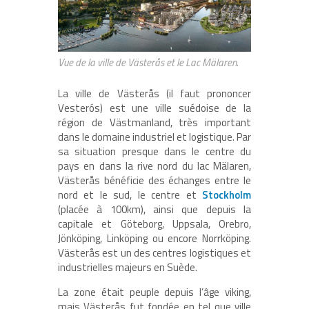
Vue de la ville de Västerås et le Lac Mälaren.
La ville de Västerås (il faut prononcer
Vesterós) est une ville suédoise de la
région de Västmanland, très important
dans le domaine industriel et logistique. Par
sa situation presque dans le centre du
pays en dans la rive nord du lac Mälaren,
Västerås bénéficie des échanges entre le
nord et le sud, le centre et
Stockholm
(placée à 100km), ainsi que depuis la
capitale et Göteborg, Uppsala, Orebro,
Jönköping, Linköping ou encore Norrköping.
Västerås est un des centres logistiques et
industrielles majeurs en Suède.
La zone était peuple depuis l’âge viking,
mais Västerås fut fondée en tel que ville