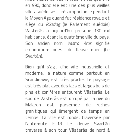
en 990, donc elle est une des plus vieilles
villes suédoises. Très importante pendant
le Moyen Age quand fut résidence royale et
siège du
Riksdag
(le Parlement suédois)
Västerås à aujourd’hui presque 130 mil
habitants, étant la quatrième ville du pays.
Son ancien nom
Västra Aros
signifie
embouchure ouest du fleuve noire (Le
Svartån).
Bien qu’il s’agit d’ne ville industrielle et
moderne, la nature comme partout en
Scandinavie, est très proche. Le paysage
est très plat avec des lacs et larges bois de
pins et conifères entourent Västerås. Le
sud de Västerås est occupé par la rive du
Mälaren est parsemée de roches
granitiques qui émergent de temps en
temps. La ville est ronde, traversée par
l’autoroute E-18. Le fleuve Svartån
traverse à son tour Västerås de nord à