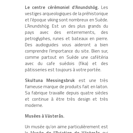
Le centre cérémoniel d’Anundshög.
Les
vestiges arqueologiques de la préhistorique
et l’époque viking sont nombreux en Suède.
L’Anundshög. Est un des plus grands du
pays avec des enterrements, des
petroglyphes, runes et bateaux en pierre.
Des audioguides vous aideront a bien
comprendre l’importance du site. Bien sur,
comme partout en Suède une cafétéria
avec du cafe suédois (fika) et des
pâtisseries est toujours à votre portée.
Skultuna Messingsbruk
est une très
fameuse marque de produits fait en laiton.
Sa fabrique travaille depuis quatre siècles
et continue à être très design et très
moderne.
Musées à Västerås.
Un musée qu’on aime particulièrement est
le M
usée de l’Aviation de Västerås
qui