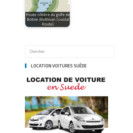
Route côtière du golfe de
Botnie (Bothnian Coastal
Route)
LOCATION VOITURES SUÈDE