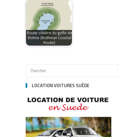
Route côtière du golfe de
Botnie (Bothnian Coastal
Route)
LOCATION VOITURES SUÈDE