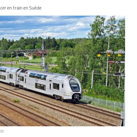
cer en train en Suède
de