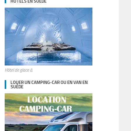
HÔTELS EN SUÈDE
Hôtel de glace à.
LOUER UN CAMPING-CAR OU EN VAN EN
SUÈDE